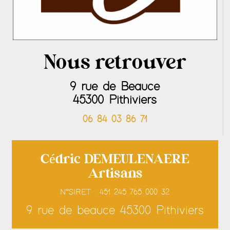
Nous retrouver
9 rue de Beauce
45300 Pithiviers
06 84 03 86 71
Cédric DEMEULENAERE
Artisans
N°SIRET : 451 245 765 000 32
9 rue de beauce 45300 Pithiviers