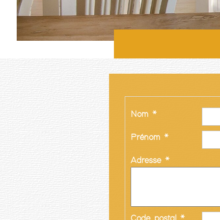
Nom *
Prénom *
Adresse *
Code postal *