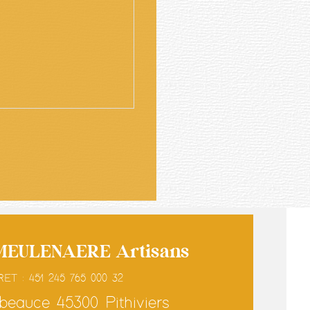
MEULENAERE Artisans
RET : 451 245 765 000 32
beauce 45300 Pithiviers