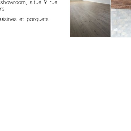
e showroom, situé
9 rue
rs
.
uisines et parquets.